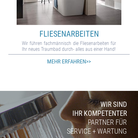
FLIESEN­ARBEITEN
Wir füh­ren fach­männisch die Flie­sen­ar­bei­ten für
Ihr neu­es Traum­bad durch- alles aus ei­ner Hand!
MEHR ERFAHREN>>
WIR SIND
IHR KOMPETENTER
PARTNER FÜR
SERVICE + WARTUNG