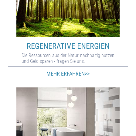
REGENERATIVE ENERGIEN
Die Res­sour­cen aus der Na­tur nach­hal­tig nutzen
und Geld sparen - fra­gen Sie uns.
MEHR ERFAHREN>>