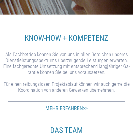
KNOW-HOW + KOMPETENZ
Als Fach­betrieb können Sie von uns in al­len Be­rei­chen un­se­res
Dienst­leis­tungs­spek­trums über­zeu­ge­nde Leis­tun­gen er­war­ten.
Eine fach­ge­re­chte Um­set­zung mit ent­spre­chend lang­jäh­riger Ga­
ran­tie kön­nen Sie bei uns vor­aus­setzen.
Für ei­nen rei­bungs­lo­sen Pro­jekt­ab­lauf kön­nen wir auch gerne die
Ko­or­di­na­tion von an­de­ren Ge­wer­ken üb­er­neh­men.
MEHR ERFAHREN>>
DAS TEAM