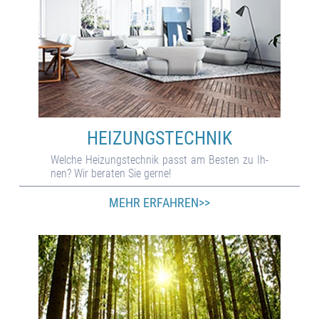
HEIZUNGS­TECHNIK
Welche Hei­zungs­tech­nik passt am Bes­ten zu Ih­
nen? Wir be­ra­ten Sie gerne!
MEHR ERFAHREN>>