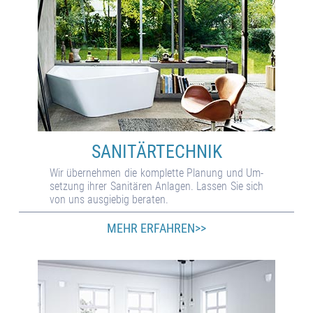
SANITÄR­TECHNIK
Wir über­neh­men die kom­plet­te Pla­nung und Um­
set­zung ihrer Sani­tä­ren An­la­gen. Las­sen Sie sich
von uns aus­gie­big be­ra­ten.
MEHR ERFAHREN>>