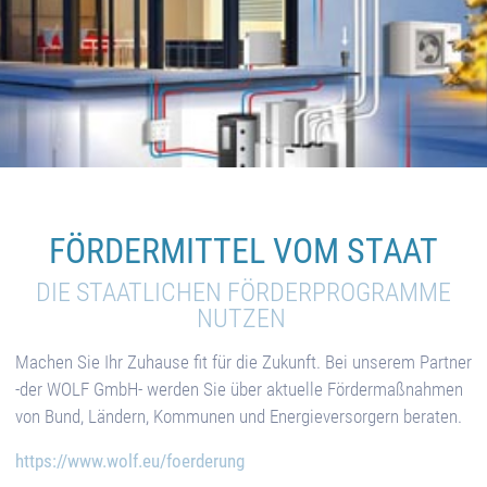
FÖRDERMITTEL VOM STAAT
DIE STAATLICHEN FÖRDERPROGRAMME
NUTZEN
Machen Sie Ihr Zuhause fit für die Zukunft. Bei unserem Partner
-der WOLF GmbH- werden Sie über aktuelle Fördermaßnahmen
von Bund, Ländern, Kommunen und Energieversorgern beraten.
https://www.wolf.eu/foerderung