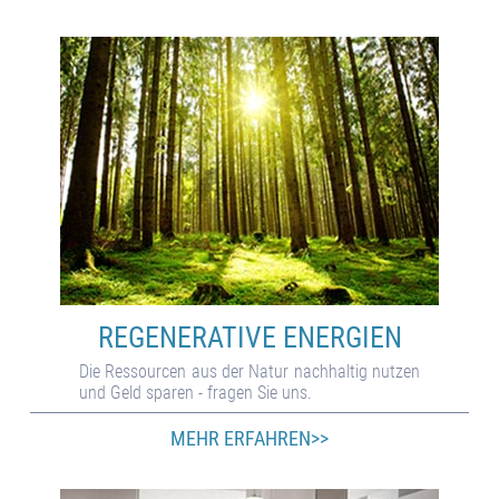
REGENERATIVE ENERGIEN
Die Res­sour­cen aus der Na­tur nach­hal­tig nutzen
und Geld sparen - fra­gen Sie uns.
MEHR ERFAHREN>>