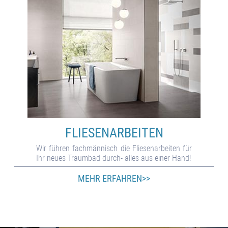
FLIESEN­ARBEITEN
Wir füh­ren fach­männisch die Flie­sen­ar­bei­ten für
Ihr neu­es Traum­bad durch- alles aus ei­ner Hand!
MEHR ERFAHREN>>