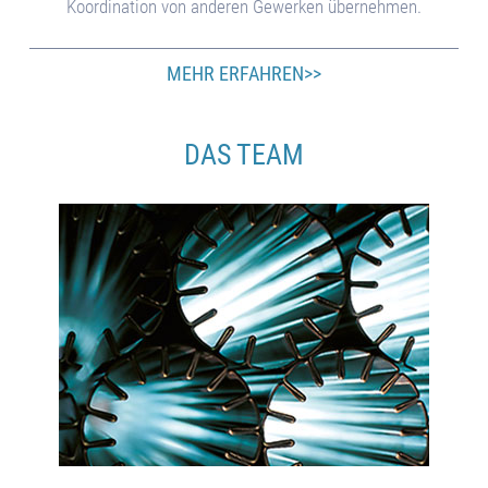
Ko­or­di­na­tion von an­de­ren Ge­wer­ken üb­er­neh­men.
MEHR ERFAHREN>>
DAS TEAM