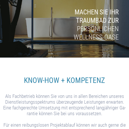
MACHEN SIE IHR
TRAUMBAD ZUR
PERSÖNLICHEN
WELLNESS-OASE
KNOW-HOW + KOMPETENZ
Als Fach­betrieb können Sie von uns in al­len Be­rei­chen un­se­res
Dienst­leis­tungs­spek­trums über­zeu­ge­nde Leis­tun­gen er­war­ten.
Eine fach­ge­re­chte Um­set­zung mit ent­spre­chend lang­jäh­riger Ga­
ran­tie kön­nen Sie bei uns vor­aus­setzen.
Für ei­nen rei­bungs­lo­sen Pro­jekt­ab­lauf kön­nen wir auch gerne die