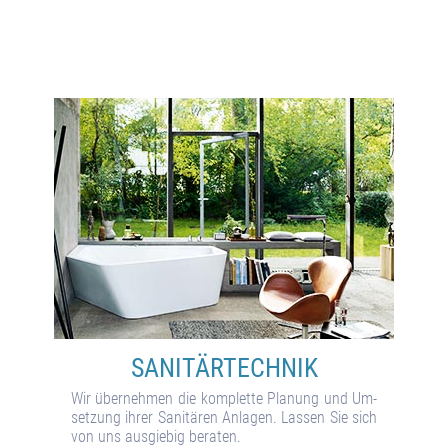
SANITÄR­TECHNIK
Wir über­neh­men die kom­plet­te Pla­nung und Um­
set­zung ihrer Sani­tä­ren An­la­gen. Las­sen Sie sich
von uns aus­gie­big be­ra­ten.