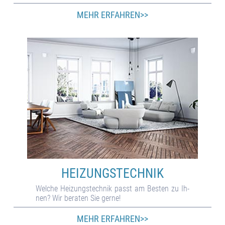
MEHR ERFAHREN>>
HEIZUNGS­TECHNIK
Welche Hei­zungs­tech­nik passt am Bes­ten zu Ih­
nen? Wir be­ra­ten Sie gerne!
MEHR ERFAHREN>>