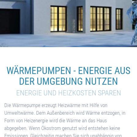
WÄRMEPUMPEN - ENERGIE AUS
DER UMGEBUNG NUTZEN
ENERGIE UND HEIZKOSTEN SPAREN
Die Wärmepumpe erzeugt Heizwärme mit Hilfe von
Umweltwärme. Dem Außenbereich wird Wärme entzogen, in
Form von Heizenergie wird die Wärme an das Haus
abgegeben. Wenn Ökostrom genutzt wird entstehen keine
Emissionen. Gleichzeitig machen Sie sich unabhängig von