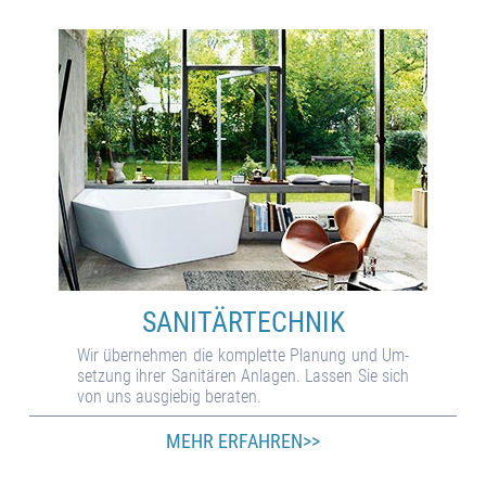
SANITÄR­TECHNIK
Wir über­neh­men die kom­plet­te Pla­nung und Um­
set­zung ihrer Sani­tä­ren An­la­gen. Las­sen Sie sich
von uns aus­gie­big be­ra­ten.
MEHR ERFAHREN>>