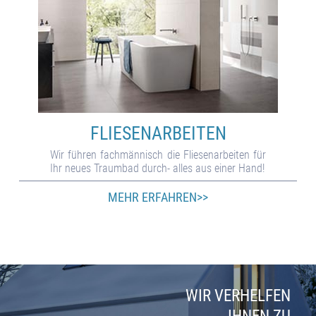
FLIESEN­ARBEITEN
Wir füh­ren fach­männisch die Flie­sen­ar­bei­ten für
Ihr neu­es Traum­bad durch- alles aus ei­ner Hand!
MEHR ERFAHREN>>
WIR VERHELFEN