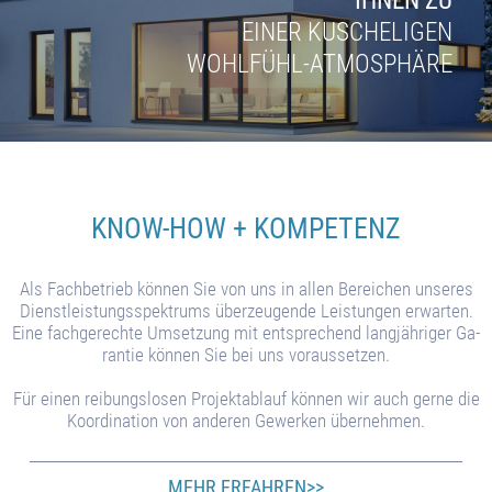
IHNEN ZU
EINER KUSCHELIGEN
WOHLFÜHL-ATMOSPHÄRE
KNOW-HOW + KOMPETENZ
Als Fach­betrieb können Sie von uns in al­len Be­rei­chen un­se­res
Dienst­leis­tungs­spek­trums über­zeu­ge­nde Leis­tun­gen er­war­ten.
Eine fach­ge­re­chte Um­set­zung mit ent­spre­chend lang­jäh­riger Ga­
ran­tie kön­nen Sie bei uns vor­aus­setzen.
Für ei­nen rei­bungs­lo­sen Pro­jekt­ab­lauf kön­nen wir auch gerne die
Ko­or­di­na­tion von an­de­ren Ge­wer­ken üb­er­neh­men.
MEHR ERFAHREN>>