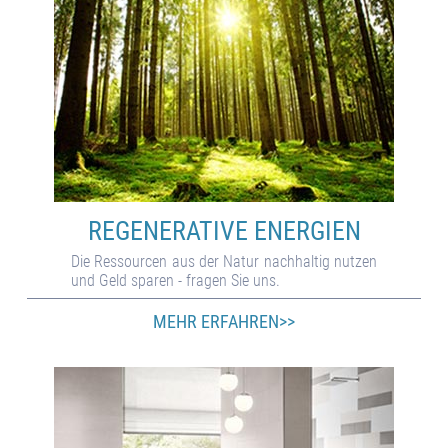
REGENERATIVE ENERGIEN
Die Res­sour­cen aus der Na­tur nach­hal­tig nutzen
und Geld sparen - fra­gen Sie uns.
MEHR ERFAHREN>>